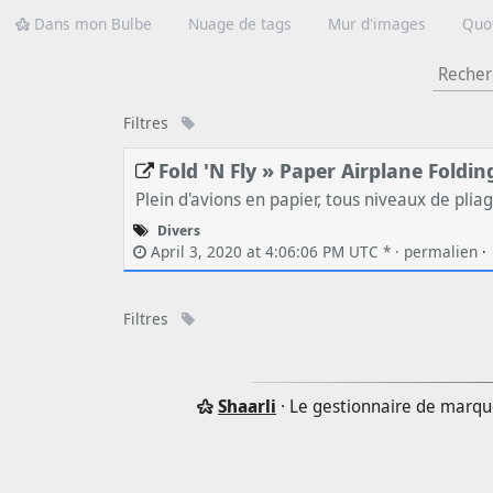
Dans mon Bulbe
Nuage de tags
Mur d'images
Quo
Filtres
Fold 'N Fly » Paper Airplane Foldin
Plein d'avions en papier, tous niveaux de pliag
Divers
April 3, 2020 at 4:06:06 PM UTC * ·
permalien
·
Filtres
Shaarli
· Le gestionnaire de marqu