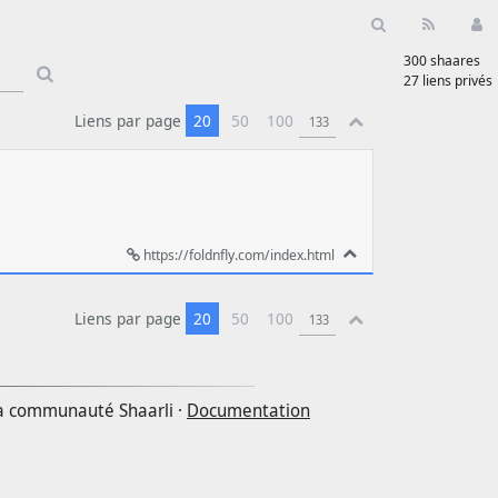
300
shaares
Type 1 or
27
liens privés
more
characters
Liens par page
20
50
100
for
results.
https://foldnfly.com/index.html
Liens par page
20
50
100
la communauté Shaarli ·
Documentation