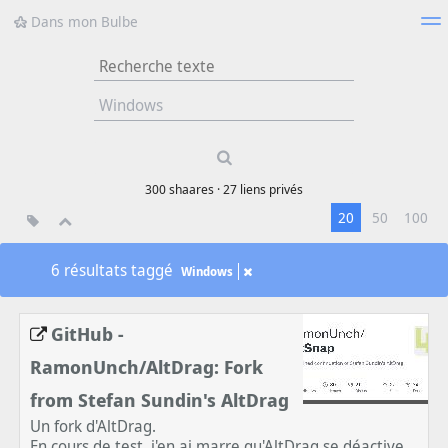
Dans mon Bulbe
Nuage de tags
Mur d'images
Quotidien
Flux RSS
Type 1 or more
characters for
results.
300
shaares ·
27
liens privés
20
50
100
6 résultats taggé
Windows
GitHub -
RamonUnch/AltDrag: Fork
from Stefan Sundin's AltDrag
Un fork d'AltDrag.
En cours de test, j'en ai marre qu'AltDrag se déactive